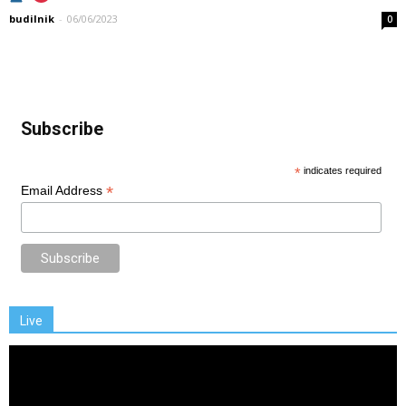
budilnik
-
06/06/2023
0
Subscribe
*
indicates required
*
Email Address
Live