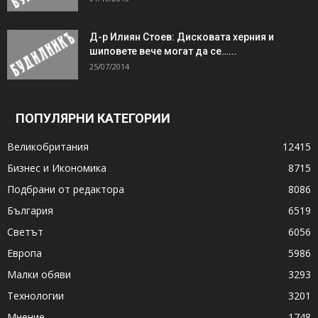
Д-р Илиян Стоев: Дисковата херния и
шиповете вече могат да се…...
25/07/2014
ПОПУЛЯРНИ КАТЕГОРИИ
Великобритания
12415
Бизнес и Икономика
8715
Подбрани от редактора
8086
България
6519
Светът
6056
Европа
5986
Малки обяви
3293
Технологии
3201
Мнение
1748