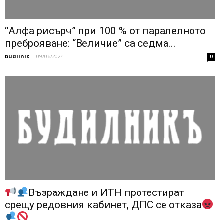
“Алфа рисърч” при 100 % от паралелното
преброяване: “Величие” са седма...
budilnik
-
09/06/2024
0
Възраждане и ИТН протестират
срещу редовния кабинет, ДПС се отказа