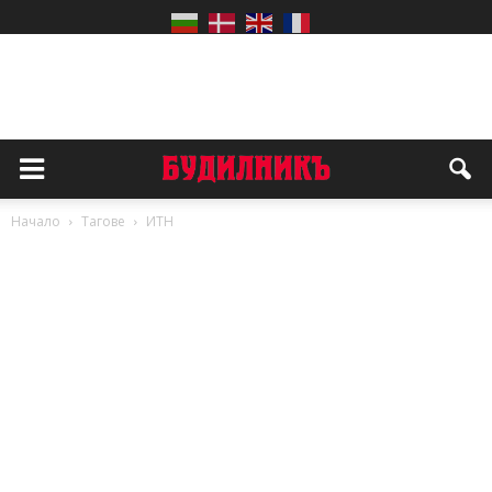
Начало
Тагове
ИТН