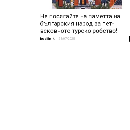
Не посягайте на паметта на
българския народ за пет-
вековното турско робство!
budilnik
-
26/07/2025