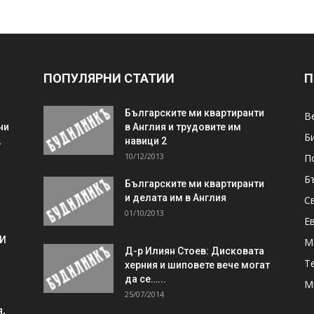
ПОПУЛЯРНИ СТАТИИ
П
Българските ми квартиранти
В
ни
в Англия и трудовите им
Б
,
навици 2
10/12/2013
П
Б
Българските ми квартиранти
и делата им в Англия
С
01/10/2013
Е
 И
М
Д-р Илиян Стоев: Дисковата
Т
херния и шиповете вече могат
да се…...
М
25/07/2014
,