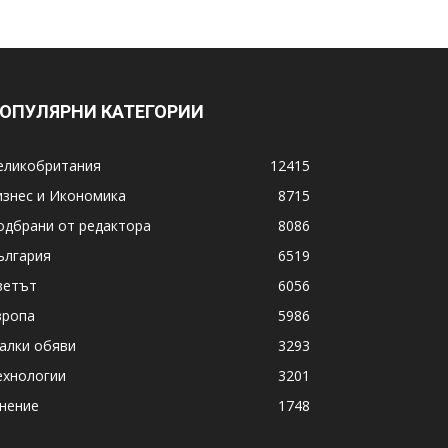
ОПУЛЯРНИ КАТЕГОРИИ
еликобритания
12415
изнес и Икономика
8715
одбрани от редактора
8086
ългария
6519
ветът
6056
вропа
5986
алки обяви
3293
ехнологии
3201
нение
1748