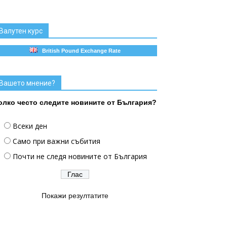
Валутен курс
British Pound Exchange Rate
Вашето мнение?
олко често следите новините от България?
Всеки ден
Само при важни събития
Почти не следя новините от България
Покажи резултатите