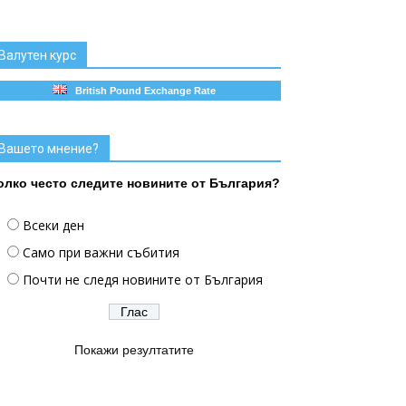
Валутен курс
British Pound Exchange Rate
Вашето мнение?
олко често следите новините от България?
Всеки ден
Само при важни събития
Почти не следя новините от България
Покажи резултатите