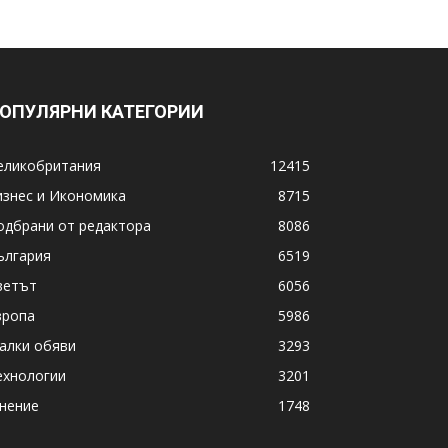
ОПУЛЯРНИ КАТЕГОРИИ
еликобритания
12415
изнес и Икономика
8715
одбрани от редактора
8086
ългария
6519
ветът
6056
вропа
5986
алки обяви
3293
ехнологии
3201
нение
1748