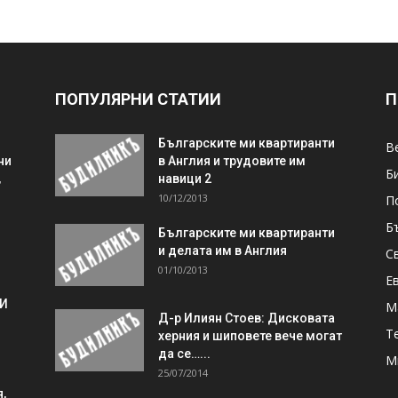
ПОПУЛЯРНИ СТАТИИ
П
Българските ми квартиранти
В
ни
в Англия и трудовите им
Б
,
навици 2
10/12/2013
П
Б
Българските ми квартиранти
и делата им в Англия
С
01/10/2013
Е
 И
М
Д-р Илиян Стоев: Дисковата
Т
херния и шиповете вече могат
да се…...
М
25/07/2014
,