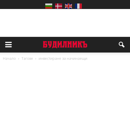
Начало
Тагове
инвестиране за начинаещи