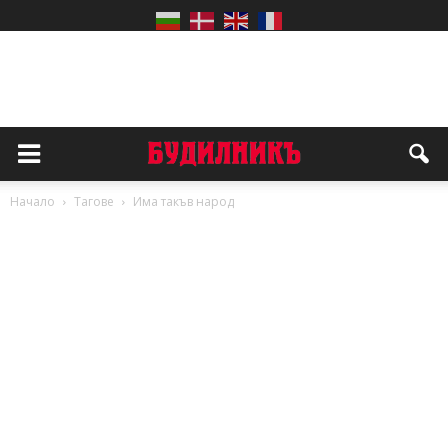
Начало
Тагове
Има такъв народ