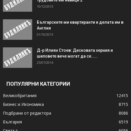
10/12/2013
Българските ми квартиранти и делата им в
Англия
01/10/2013
Д-р Илиян Стоев: Дисковата херния и
шиповете вече могат да се…...
25/07/2014
ПОПУЛЯРНИ КАТЕГОРИИ
Великобритания
12415
Бизнес и Икономика
8715
Подбрани от редактора
8086
България
6519
Светът
6056