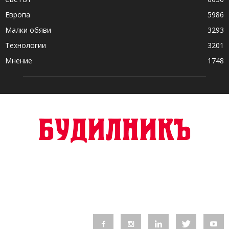
Европа
5986
Малки обяви
3293
Технологии
3201
Мнение
1748