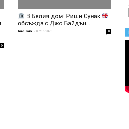
В Белия дом! Риши Сунак
м
обсъжда с Джо Байдън...
budilnik
-
07/06/2023
0
0