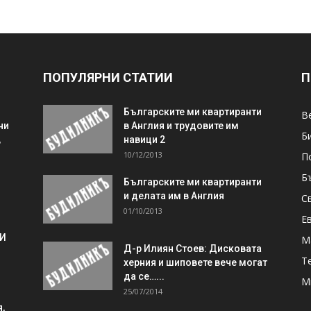
ПОПУЛЯРНИ СТАТИИ
П
Българските ми квартиранти
В
ни
в Англия и трудовите им
Б
,
навици 2
10/12/2013
П
Б
Българските ми квартиранти
и делата им в Англия
С
01/10/2013
Е
 И
М
Д-р Илиян Стоев: Дисковата
Т
херния и шиповете вече могат
да се…...
М
25/07/2014
,