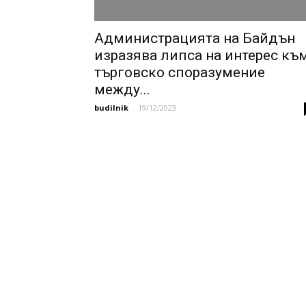
Администрацията на Байдън
изразява липса на интерес къ
търговско споразумение
между...
budilnik
-
19/12/2023