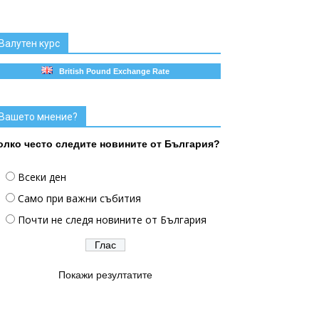
Валутен курс
British Pound Exchange Rate
Вашето мнение?
олко често следите новините от България?
Всеки ден
Само при важни събития
Почти не следя новините от България
Покажи резултатите