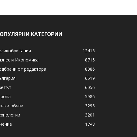
ОПУЛЯРНИ КАТЕГОРИИ
еликобритания
12415
изнес и Икономика
8715
одбрани от редактора
8086
ългария
6519
ветът
6056
вропа
5986
алки обяви
3293
ехнологии
3201
нение
1748