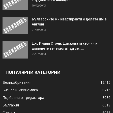
10/12/2013
Българските ми квартиранти и делата им в
Англия
01/10/2013
Д-р Илиян Стоев: Дисковата херния и
шиповете вече могат да се…...
25/07/2014
ПОПУЛЯРНИ КАТЕГОРИИ
Великобритания
12415
Бизнес и Икономика
8715
Подбрани от редактора
8086
България
6519
Светът
6056