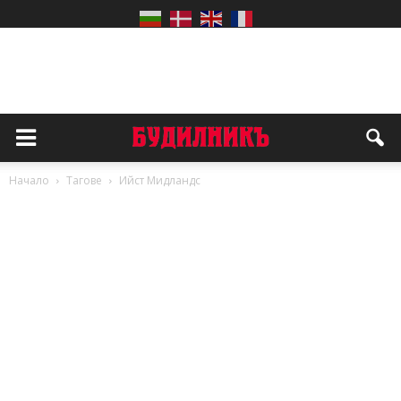
Начало
Тагове
Ийст Мидландс