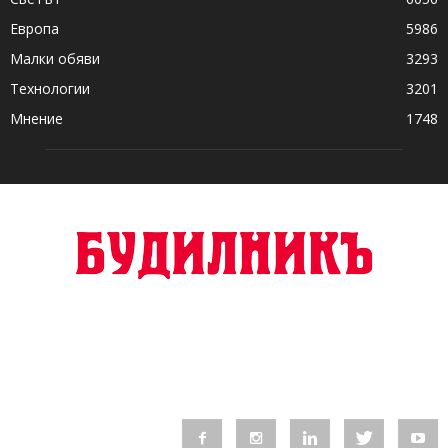
Европа
5986
Малки обяви
3293
Технологии
3201
Мнение
1748