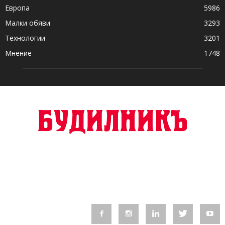
Европа
5986
Малки обяви
3293
Технологии
3201
Мнение
1748