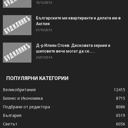
10/12/2013
Българските ми квартиранти и делата им в
Англия
01/10/2013
Д-р Илиян Стоев: Дисковата херния и
шиповете вече могат да се…...
25/07/2014
ПОПУЛЯРНИ КАТЕГОРИИ
Великобритания
12415
Бизнес и Икономика
8715
Подбрани от редактора
8086
България
6519
Светът
6056