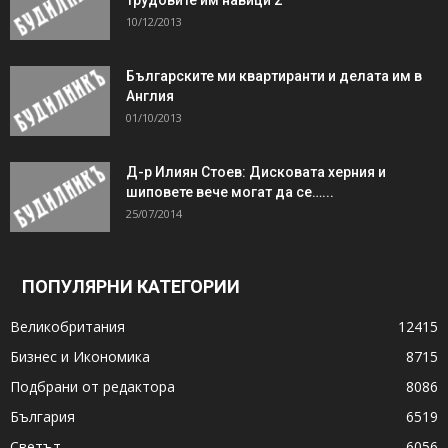
10/12/2013
Българските ми квартиранти и делата им в
Англия
01/10/2013
Д-р Илиян Стоев: Дисковата херния и
шиповете вече могат да се…...
25/07/2014
ПОПУЛЯРНИ КАТЕГОРИИ
Великобритания
12415
Бизнес и Икономика
8715
Подбрани от редактора
8086
България
6519
Светът
6056