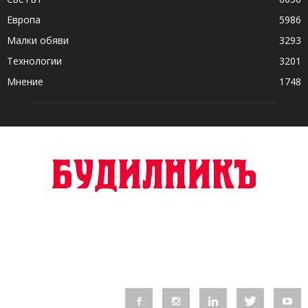
Европа
5986
Малки обяви
3293
Технологии
3201
Мнение
1748