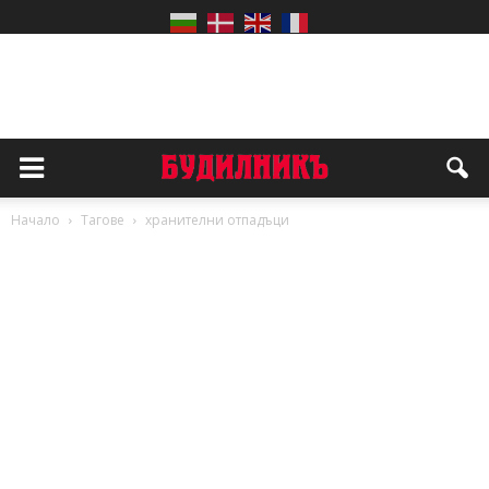
Начало
Тагове
хранителни отпадъци