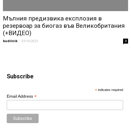
Мълния предизвика експлозия в
резeрвоар за биогаз във Великобритания
(+ВИДЕО)
budilnik
-
03/10/2023
0
Subscribe
*
indicates required
*
Email Address