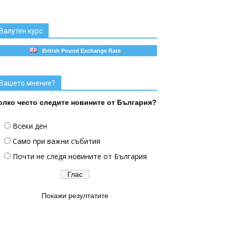
Валутен курс
British Pound Exchange Rate
Вашето мнение?
олко често следите новините от България?
Всеки ден
Само при важни събития
Почти не следя новините от България
Покажи резултатите