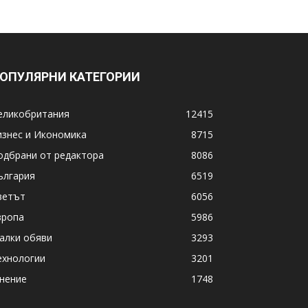
ОПУЛЯРНИ КАТЕГОРИИ
еликобритания
12415
изнес и Икономика
8715
одбрани от редактора
8086
ългария
6519
ветът
6056
вропа
5986
алки обяви
3293
ехнологии
3201
нение
1748