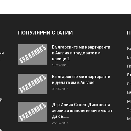
ПОПУЛЯРНИ СТАТИИ
П
Българските ми квартиранти
В
ни
в Англия и трудовите им
Б
,
навици 2
10/12/2013
П
Б
Българските ми квартиранти
и делата им в Англия
С
01/10/2013
Е
 И
М
Д-р Илиян Стоев: Дисковата
Т
херния и шиповете вече могат
да се…...
М
25/07/2014
,