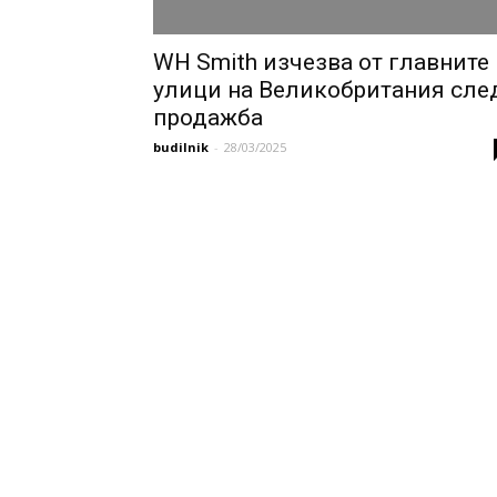
WH Smith изчезва от главните
улици на Великобритания сле
продажба
budilnik
-
28/03/2025