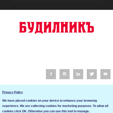
© 2016 Будилник. Всички права запазени.
Privacy Policy
Уебсайт изработка от Go Live UK
We have placed cookies on your device to enhance your browsing
Общи условия
experience. We are collecting cookies for marketing purposes. To allow all
Ние използваме бисквитки за да подобрим услугите си. Ако
cookies click OK. Otherwise you can use this tool to manage.
продължите да посещавате този сайт, ние приемаме, че се