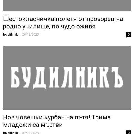
Шестокласничка полетя от прозорец на
родно училище, по чудо оживя
budilnik
-
26/10/2023
0
Нов човешки курбан на пътя! Трима
младежи са мъртви
budilnik
-
07/08/2023
0