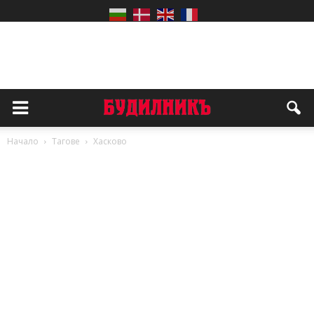
Начало
Тагове
Хасково