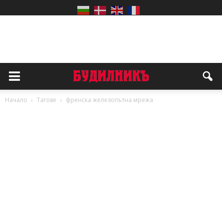
Начало
Тагове
френска железопътна мрежа