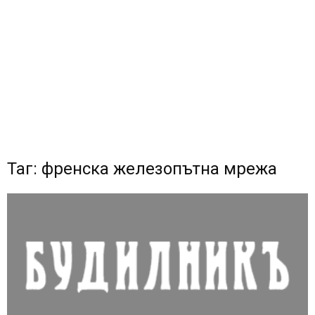
Таг: френска железопътна мрежа