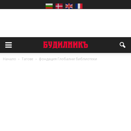
Начало
Тагове
фондация Глобални библиотеки