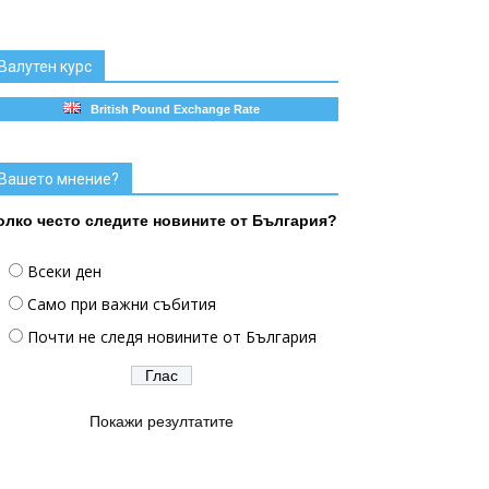
Валутен курс
British Pound Exchange Rate
Вашето мнение?
олко често следите новините от България?
Всеки ден
Само при важни събития
Почти не следя новините от България
Покажи резултатите