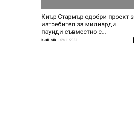
Киър Стармър одобри проект з
изтребител за милиарди
паунди съвместно с...
budilnik
-
09/11/2024