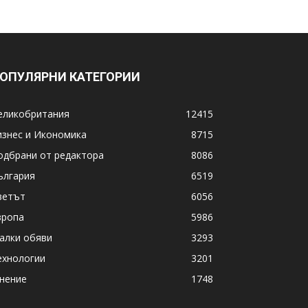
ОПУЛЯРНИ КАТЕГОРИИ
еликобритания
12415
изнес и Икономика
8715
одбрани от редактора
8086
ългария
6519
ветът
6056
вропа
5986
алки обяви
3293
ехнологии
3201
нение
1748