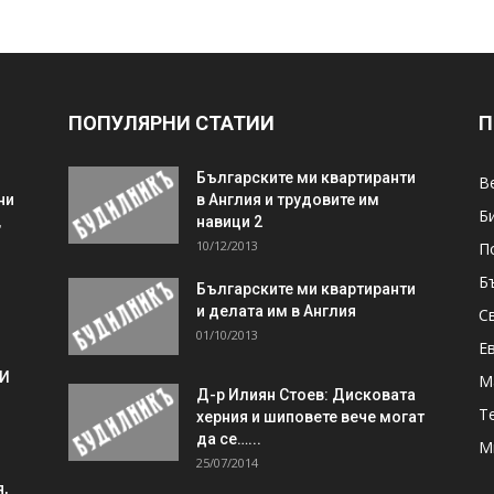
ПОПУЛЯРНИ СТАТИИ
П
Българските ми квартиранти
В
ни
в Англия и трудовите им
Б
,
навици 2
10/12/2013
П
Б
Българските ми квартиранти
и делата им в Англия
С
01/10/2013
Е
 И
М
Д-р Илиян Стоев: Дисковата
Т
херния и шиповете вече могат
да се…...
М
25/07/2014
,