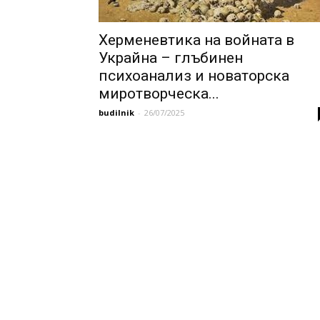
Херменевтика на войната в
Украйна – глъбинен
психоанализ и новаторска
миротворческа...
budilnik
-
26/07/2025