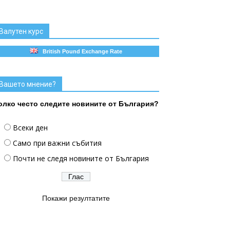
Валутен курс
British Pound Exchange Rate
Вашето мнение?
олко често следите новините от България?
Всеки ден
Само при важни събития
Почти не следя новините от България
Покажи резултатите