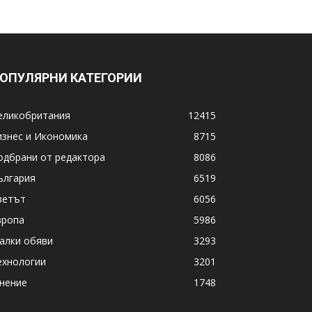
ОПУЛЯРНИ КАТЕГОРИИ
еликобритания
12415
изнес и Икономика
8715
одбрани от редактора
8086
ългария
6519
ветът
6056
вропа
5986
алки обяви
3293
ехнологии
3201
нение
1748