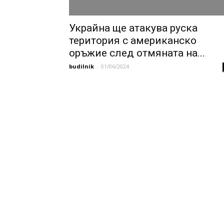
Украйна ще атакува руска
територия с американско
оръжие след отмяната на...
budilnik
-
01/06/2024