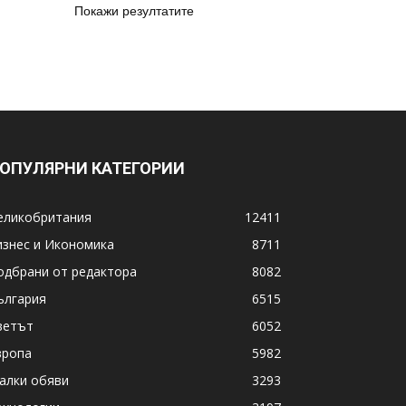
Покажи резултатите
ОПУЛЯРНИ КАТЕГОРИИ
еликобритания
12411
изнес и Икономика
8711
одбрани от редактора
8082
ългария
6515
ветът
6052
вропа
5982
алки обяви
3293