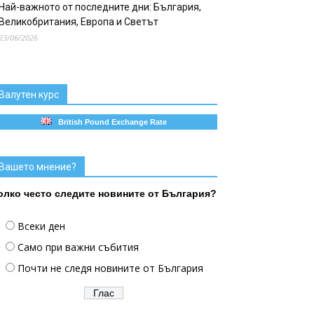
Най-важното от последните дни: България,
Великобритания, Европа и Светът
23/06/2026
Валутен курс
British Pound Exchange Rate
Вашето мнение?
олко често следите новините от България?
Всеки ден
Само при важни събития
Почти не следя новините от България