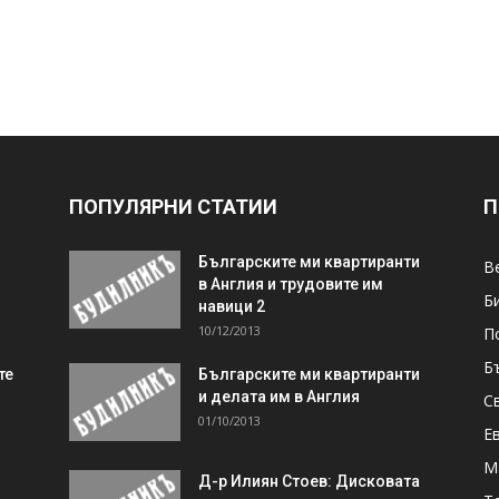
ПОПУЛЯРНИ СТАТИИ
П
Българските ми квартиранти
В
в Англия и трудовите им
Б
навици 2
10/12/2013
П
Б
те
Българските ми квартиранти
и делата им в Англия
С
01/10/2013
Е
М
Д-р Илиян Стоев: Дисковата