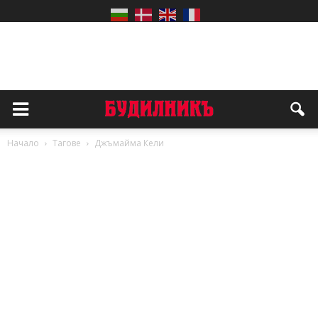
Начало
Тагове
Джъмайма Кели