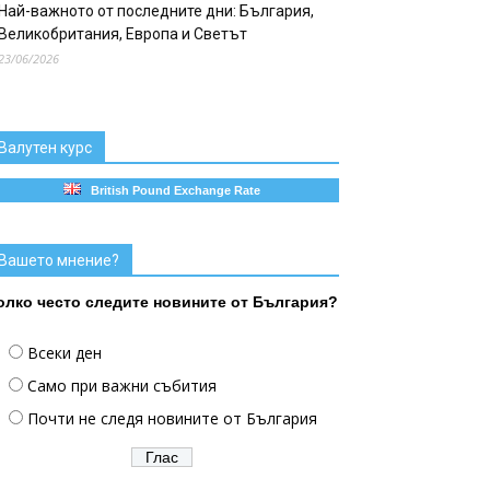
Най-важното от последните дни: България,
Великобритания, Европа и Светът
23/06/2026
Валутен курс
British Pound Exchange Rate
Вашето мнение?
олко често следите новините от България?
Всеки ден
Само при важни събития
Почти не следя новините от България