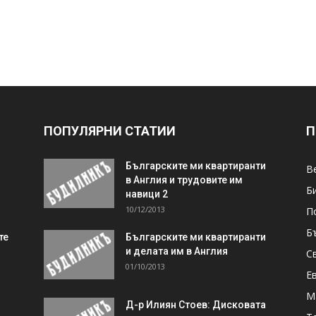
ПОПУЛЯРНИ СТАТИИ
П
Българските ми квартиранти
В
в Англия и трудовите им
Б
навици 2
10/12/2013
П
Б
те
Българските ми квартиранти
и делата им в Англия
С
01/10/2013
Е
М
Д-р Илиян Стоев: Дисковата