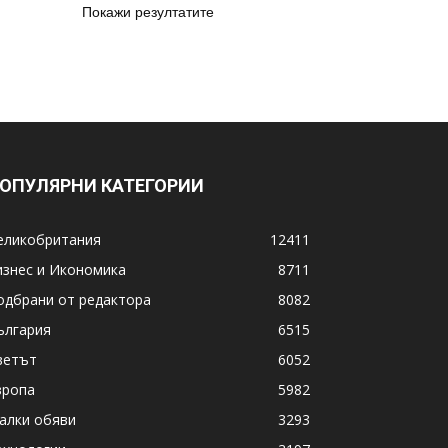
Покажи резултатите
ОПУЛЯРНИ КАТЕГОРИИ
еликобритания
12411
изнес и Икономика
8711
одбрани от редактора
8082
ългария
6515
ветът
6052
вропа
5982
алки обяви
3293