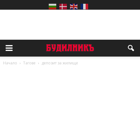
Начало
Тагове
депозит за жилище