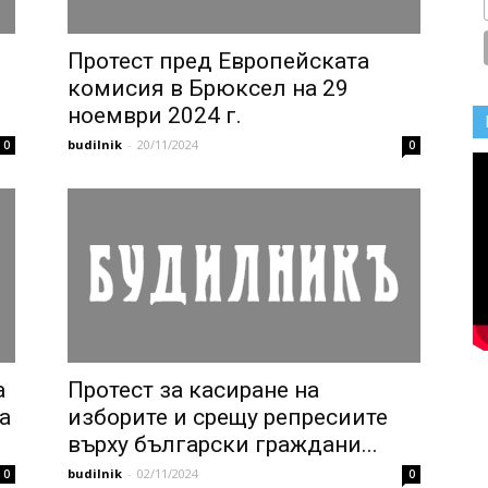
Протест пред Европейската
комисия в Брюксел на 29
ноември 2024 г.
budilnik
-
20/11/2024
0
0
а
Протест за касиране на
а
изборите и срещу репресиите
върху български граждани...
budilnik
-
02/11/2024
0
0