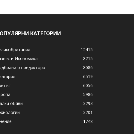
ОПУЛЯРНИ КАТЕГОРИИ
еликобритания
12415
изнес и Икономика
8715
одбрани от редактора
8086
ългария
6519
ветът
6056
вропа
5986
алки обяви
3293
ехнологии
3201
нение
1748