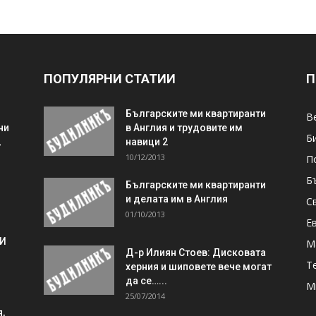
ПОПУЛЯРНИ СТАТИИ
П
Българските ми квартиранти
В
ни
в Англия и трудовите им
Б
,
навици 2
10/12/2013
П
Б
Българските ми квартиранти
и делата им в Англия
С
01/10/2013
Е
 И
М
Д-р Илиян Стоев: Дисковата
Т
херния и шиповете вече могат
да се…...
М
25/07/2014
,