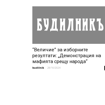
“Величие” за изборните
резултати: „Демонстрация на
мафията срещу народа“
budilnik
-
28/10/2024