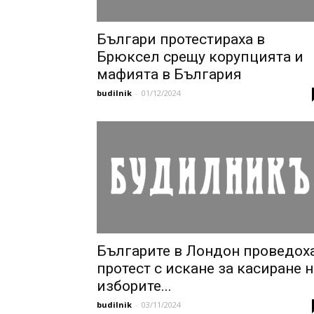
Българи протестираха в
Брюксел срещу корупцията и
мафията в България
budilnik
-
01/12/2024
Българите в Лондон проведох
протест с искане за касиране н
изборите...
budilnik
-
03/11/2024