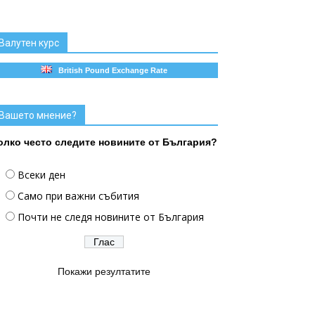
Валутен курс
British Pound Exchange Rate
Вашето мнение?
олко често следите новините от България?
Всеки ден
Само при важни събития
Почти не следя новините от България
Покажи резултатите