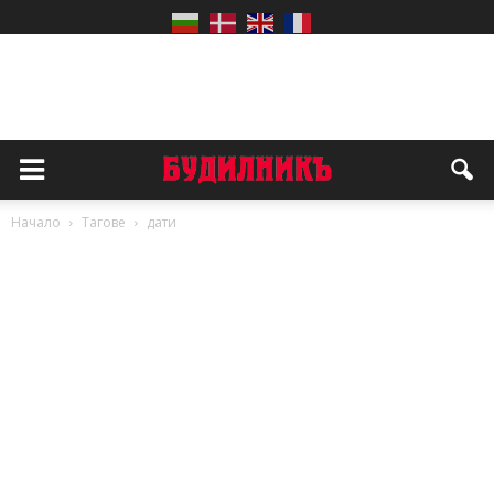
Начало
Тагове
дати