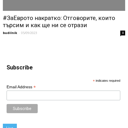
#ЗаЕврото накратко: Отговорите, които
търсим и как ще ни се отрази
budilnik
-
05/09/2023
0
Subscribe
*
indicates required
*
Email Address