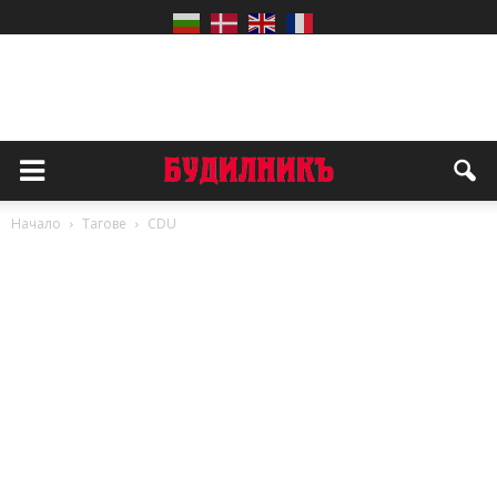
Начало
Тагове
CDU