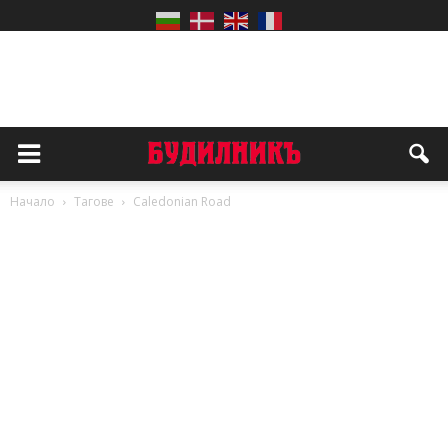
Начало
Тагове
Caledonian Road