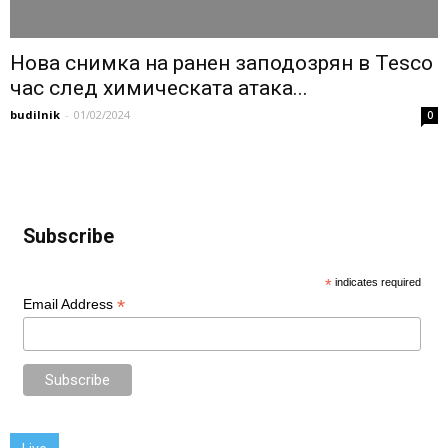
Нова снимка на ранен заподозрян в Tesco
час след химическата атака...
budilnik
-
01/02/2024
0
Subscribe
*
indicates required
*
Email Address