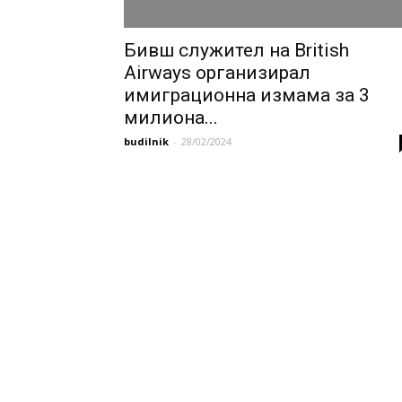
Бивш служител на British
Airways организирал
имиграционна измама за 3
милиона...
budilnik
-
28/02/2024