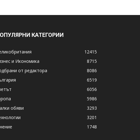
ОПУЛЯРНИ КАТЕГОРИИ
еликобритания
12415
изнес и Икономика
8715
одбрани от редактора
8086
ългария
6519
ветът
6056
вропа
5986
алки обяви
3293
ехнологии
3201
нение
1748