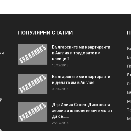
ПОПУЛЯРНИ СТАТИИ
П
Българските ми квартиранти
В
ни
в Англия и трудовите им
Б
,
навици 2
10/12/2013
П
Б
Българските ми квартиранти
и делата им в Англия
С
01/10/2013
Е
 И
М
Д-р Илиян Стоев: Дисковата
Т
херния и шиповете вече могат
да се…...
М
25/07/2014
,