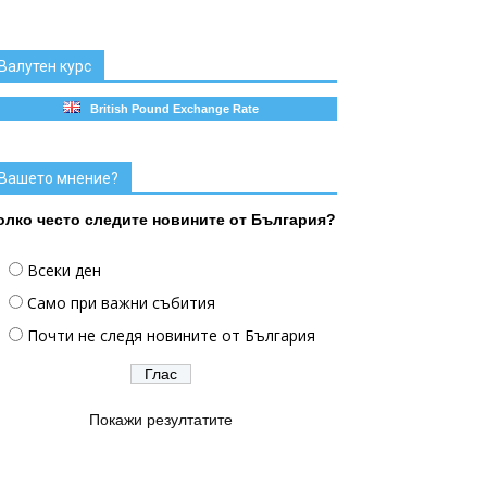
Валутен курс
British Pound Exchange Rate
Вашето мнение?
олко често следите новините от България?
Всеки ден
Само при важни събития
Почти не следя новините от България
Покажи резултатите