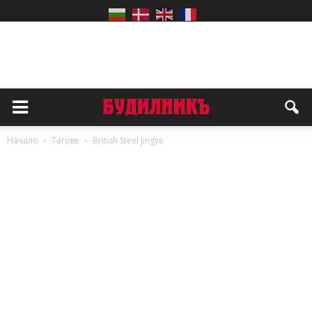
Начало
Тагове
British Steel Jingye