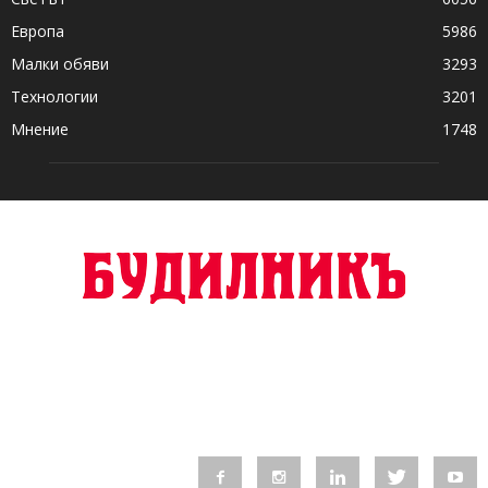
Европа
5986
Малки обяви
3293
Технологии
3201
Мнение
1748