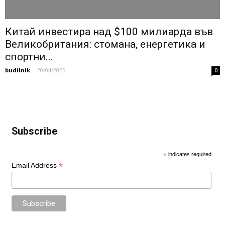
Китай инвестира над $100 милиарда във
Великобритания: стомана, енергетика и
спортни...
budilnik
-
20/04/2025
0
Subscribe
*
indicates required
*
Email Address