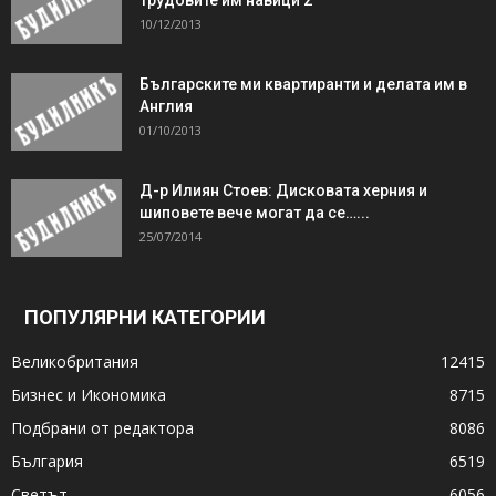
10/12/2013
Българските ми квартиранти и делата им в
Англия
01/10/2013
Д-р Илиян Стоев: Дисковата херния и
шиповете вече могат да се…...
25/07/2014
ПОПУЛЯРНИ КАТЕГОРИИ
Великобритания
12415
Бизнес и Икономика
8715
Подбрани от редактора
8086
България
6519
Светът
6056