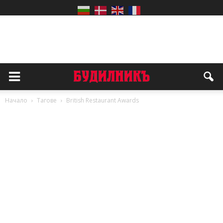
Начало
Тагове
British Restaurant Awards