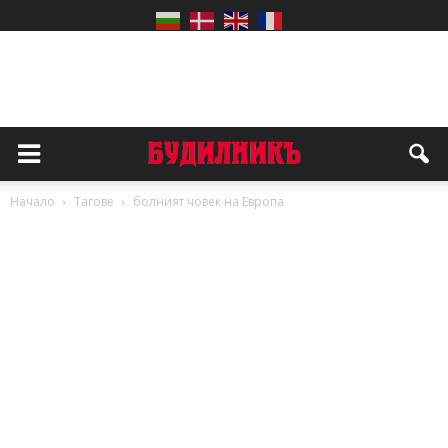
Начало
Тагове
болният човек на Европа