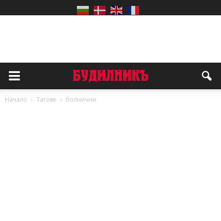
Начало
Тагове
болнични