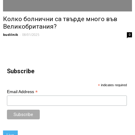
Колко болнични са твърде много във
Великобритания?
budilnik
-
08/01/2025
0
Subscribe
*
indicates required
*
Email Address