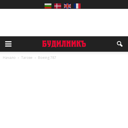
Начало
Тагове
Boeing 787