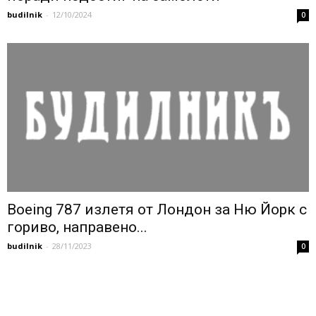
budilnik
-
12/10/2024
0
Boeing 787 излетя от Лондон за Ню Йорк с
гориво, направено...
budilnik
-
28/11/2023
0