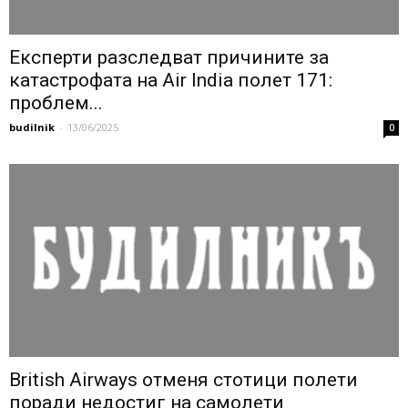
Експерти разследват причините за
катастрофата на Air India полет 171:
проблем...
budilnik
-
13/06/2025
0
British Airways отменя стотици полети
поради недостиг на самолети