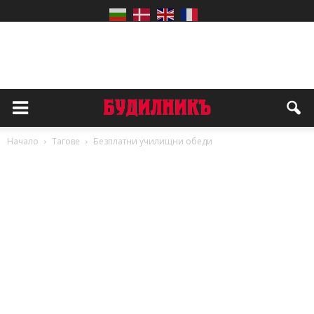
Начало
Тагове
Безплатни училищни обеди