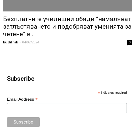
Безплатните училищни обяди “намаляват
затлъстяването и подобряват уменията за
четене” в...
budilnik
-
04/02/2024
0
Subscribe
*
indicates required
*
Email Address