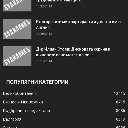
10/12/2013
Българските ми квартиранти и делата им в
Англия
01/10/2013
Д-р Илиян Стоев: Дисковата херния и
шиповете вече могат да се…...
25/07/2014
ПОПУЛЯРНИ КАТЕГОРИИ
Великобритания
12415
Бизнес и Икономика
8715
Подбрани от редактора
8086
България
6519
Светът
6056