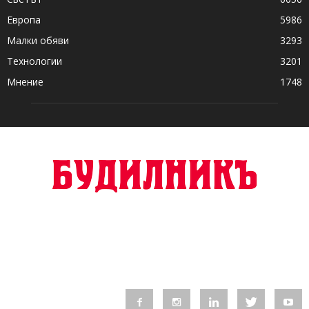
Европа
5986
Малки обяви
3293
Технологии
3201
Мнение
1748