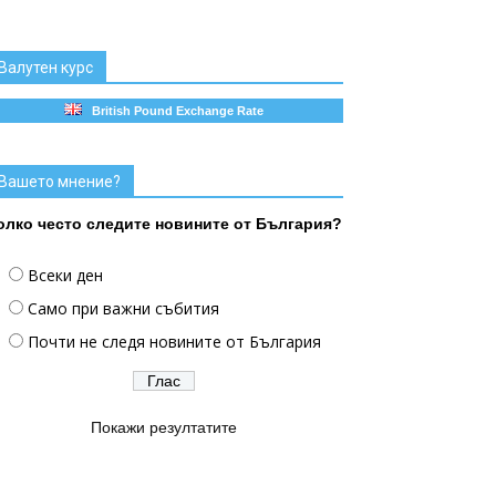
Валутен курс
British Pound Exchange Rate
Вашето мнение?
олко често следите новините от България?
Всеки ден
Само при важни събития
Почти не следя новините от България
Покажи резултатите