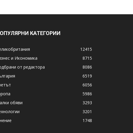
ОПУЛЯРНИ КАТЕГОРИИ
еликобритания
12415
изнес и Икономика
8715
одбрани от редактора
8086
ългария
6519
ветът
6056
вропа
5986
алки обяви
3293
ехнологии
3201
нение
1748