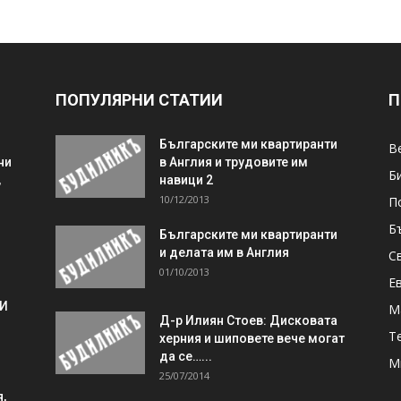
ПОПУЛЯРНИ СТАТИИ
П
Българските ми квартиранти
В
ни
в Англия и трудовите им
Б
,
навици 2
10/12/2013
П
Б
Българските ми квартиранти
и делата им в Англия
С
01/10/2013
Е
 И
М
Д-р Илиян Стоев: Дисковата
Т
херния и шиповете вече могат
да се…...
М
25/07/2014
,