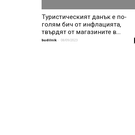
Туристическият данък е по-
голям бич от инфлацията,
твърдят от магазините в...
budilnik
-
08/09/2023