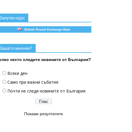
Валутен курс
British Pound Exchange Rate
Вашето мнение?
олко често следите новините от България?
Всеки ден
Само при важни събития
Почти не следя новините от България
Покажи резултатите