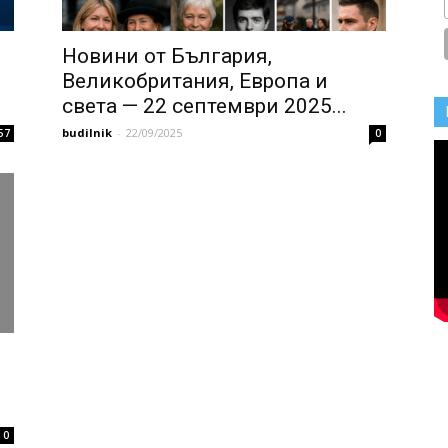
Новини от България,
Великобритания, Европа и
света — 22 септември 2025...
budilnik
-
22/09/2025
57
0
0