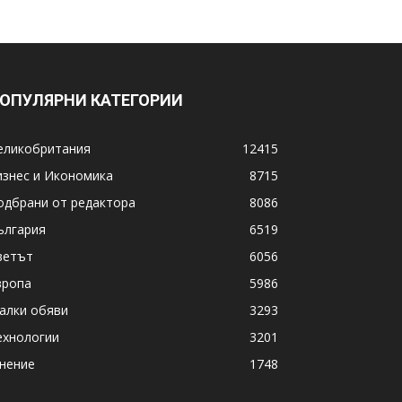
ОПУЛЯРНИ КАТЕГОРИИ
еликобритания
12415
изнес и Икономика
8715
одбрани от редактора
8086
ългария
6519
ветът
6056
вропа
5986
алки обяви
3293
ехнологии
3201
нение
1748