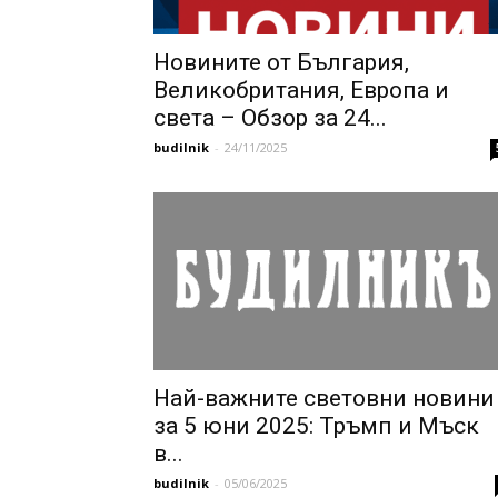
Новините от България,
Великобритания, Европа и
света – Обзор за 24...
budilnik
-
24/11/2025
Най-важните световни новини
за 5 юни 2025: Тръмп и Мъск
в...
budilnik
-
05/06/2025