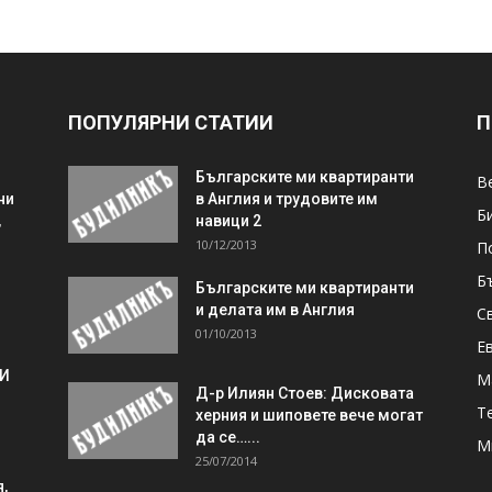
ПОПУЛЯРНИ СТАТИИ
П
Българските ми квартиранти
В
ни
в Англия и трудовите им
Б
,
навици 2
10/12/2013
П
Б
Българските ми квартиранти
и делата им в Англия
С
01/10/2013
Е
 И
М
Д-р Илиян Стоев: Дисковата
Т
херния и шиповете вече могат
да се…...
М
25/07/2014
,