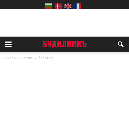
Начало
Тагове
балотаж