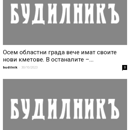
Осем областни града вече имат своите
нови кметове. В останалите –...
budilnik
-
30/10/2023
0