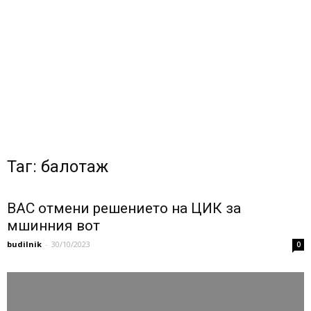
Таг: балотаж
ВАС отмени решението на ЦИК за
мшинния вот
budilnik
-
30/10/2023
0