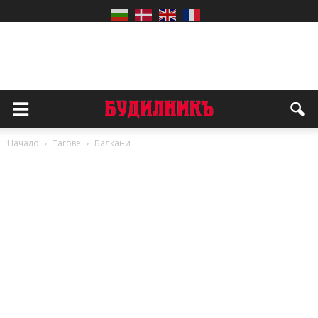
Начало
Тагове
Балкани