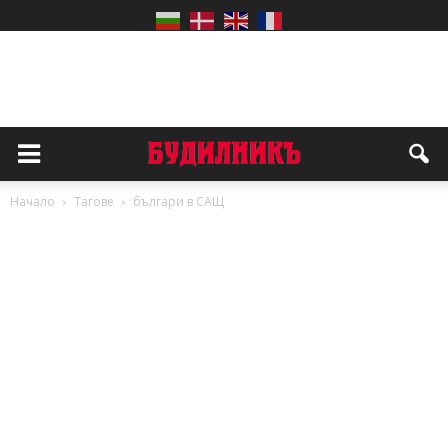
Начало
Тагове
българи в САЩ