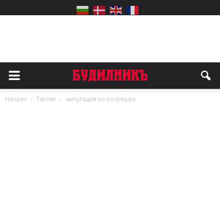
Начало
Тагове
ампутация по погрешка