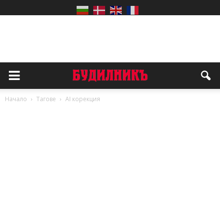
Начало
Тагове
AI корекция