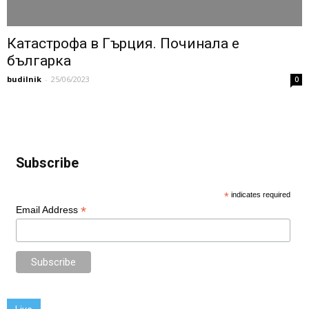
Катастрофа в Гърция. Починала е
българка
budilnik
-
25/06/2023
0
Subscribe
*
indicates required
*
Email Address