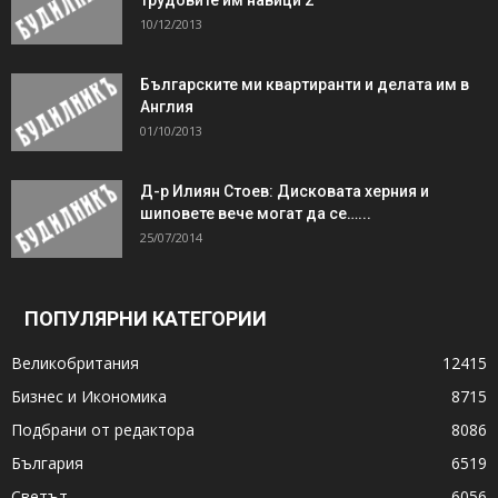
10/12/2013
Българските ми квартиранти и делата им в
Англия
01/10/2013
Д-р Илиян Стоев: Дисковата херния и
шиповете вече могат да се…...
25/07/2014
ПОПУЛЯРНИ КАТЕГОРИИ
Великобритания
12415
Бизнес и Икономика
8715
Подбрани от редактора
8086
България
6519
Светът
6056