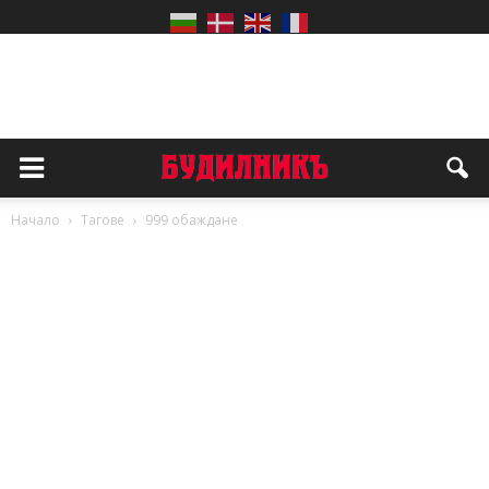
Начало
Тагове
999 обаждане