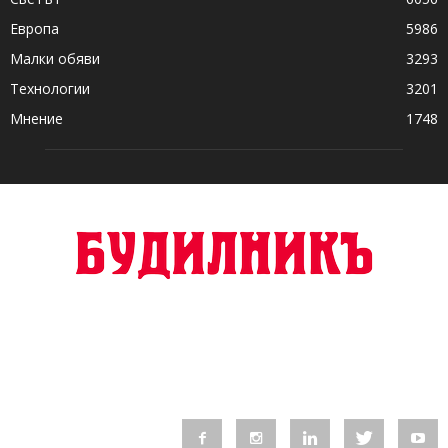
Европа
5986
Малки обяви
3293
Технологии
3201
Мнение
1748