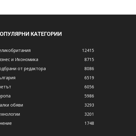
ОПУЛЯРНИ КАТЕГОРИИ
еликобритания
12415
изнес и Икономика
8715
одбрани от редактора
8086
ългария
6519
ветът
6056
вропа
5986
алки обяви
3293
ехнологии
3201
нение
1748