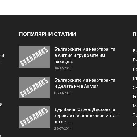
ПОПУЛЯРНИ СТАТИИ
П
Българските ми квартиранти
В
ни
в Англия и трудовите им
Б
,
навици 2
10/12/2013
П
Б
Българските ми квартиранти
и делата им в Англия
С
01/10/2013
Е
 И
М
Д-р Илиян Стоев: Дисковата
Т
херния и шиповете вече могат
да се…...
М
25/07/2014
,