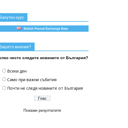
Валутен курс
British Pound Exchange Rate
Вашето мнение?
олко често следите новините от България?
Всеки ден
Само при важни събития
Почти не следя новините от България
Покажи резултатите