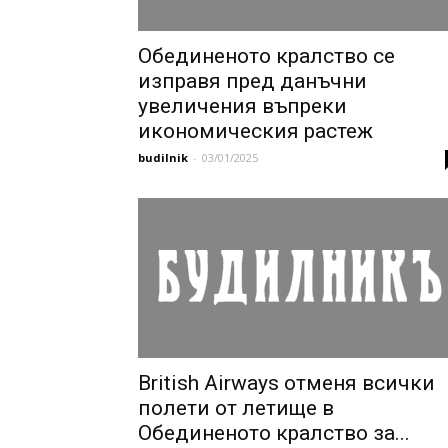
Обединеното кралство се
изправя пред данъчни
увеличения въпреки
икономическия растеж
budilnik
-
03/01/2025
British Airways отменя всички
полети от летище в
Обединеното кралство за...