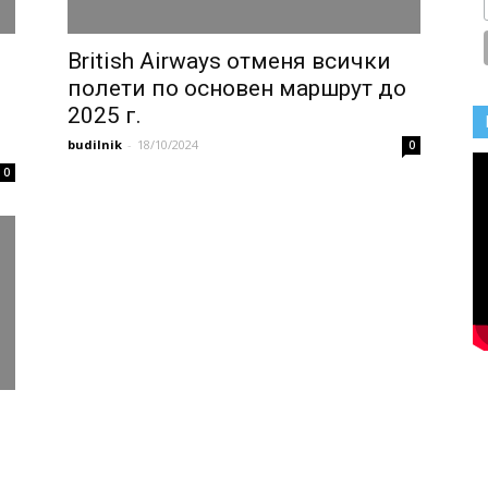
British Airways отменя всички
полети по основен маршрут до
2025 г.
budilnik
-
18/10/2024
0
0